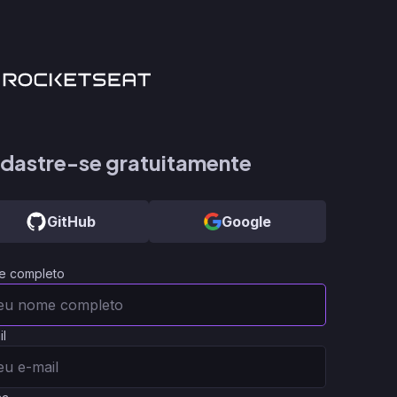
dastre-se gratuitamente
GitHub
Google
e completo
il