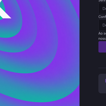
Sen
Conf
Ao s
noss