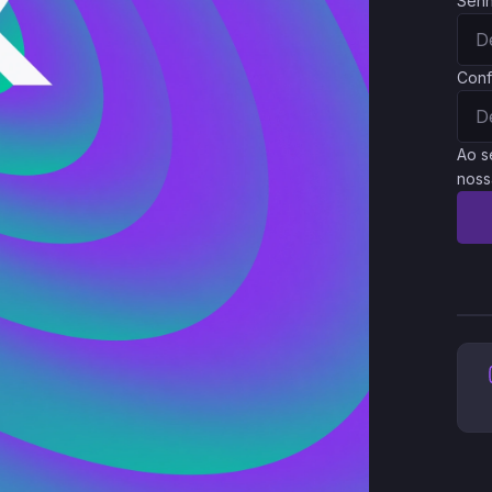
Sen
Conf
Ao s
noss