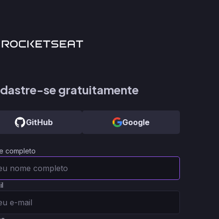
dastre-se gratuitamente
GitHub
Google
e completo
il