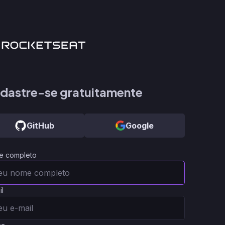
dastre-se gratuitamente
GitHub
Google
e completo
il