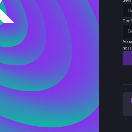
Sen
Conf
Ao s
noss