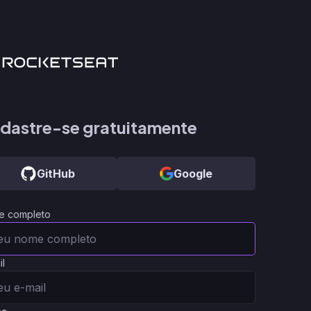
dastre-se gratuitamente
GitHub
Google
e completo
il