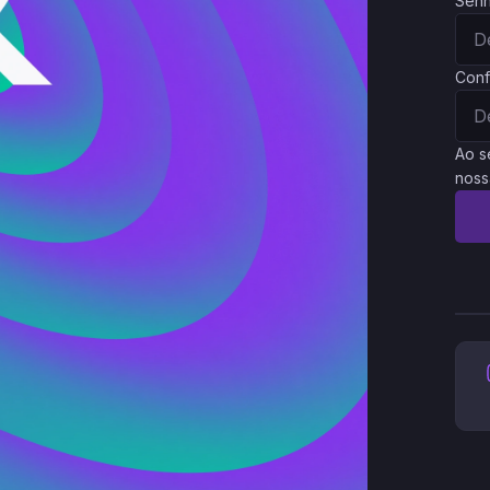
Sen
Conf
Ao s
noss