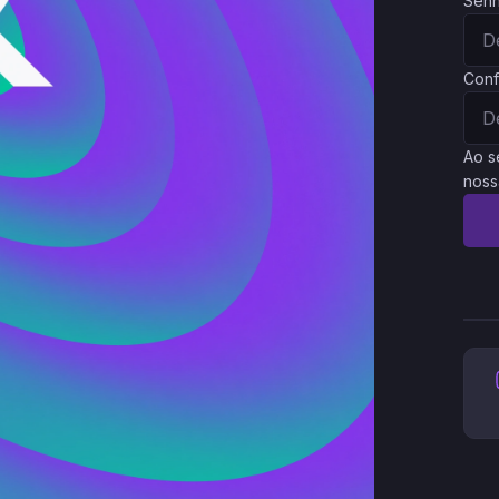
Sen
Conf
Ao s
noss