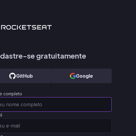
dastre-se gratuitamente
GitHub
Google
e completo
il