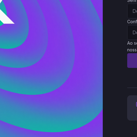
Sen
Conf
Ao s
noss