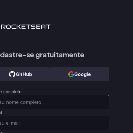
dastre-se gratuitamente
GitHub
Google
e completo
il