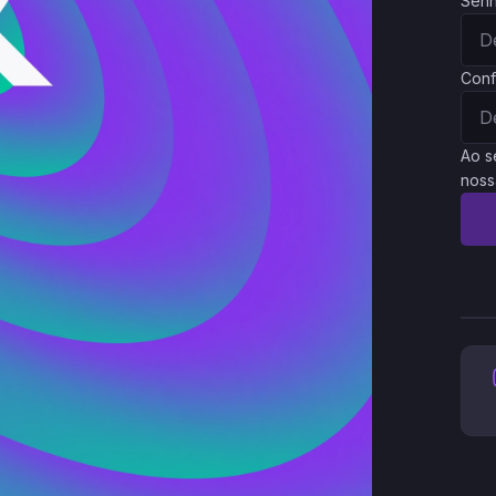
Sen
Conf
Ao s
noss