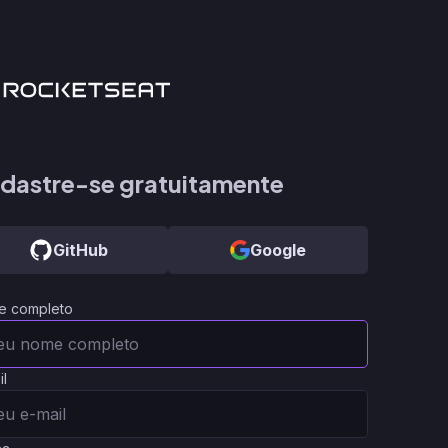
dastre-se gratuitamente
GitHub
Google
e completo
il