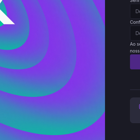
Sen
Conf
Ao s
noss