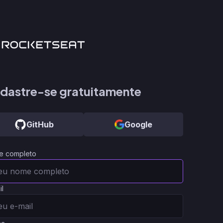
dastre-se gratuitamente
GitHub
Google
e completo
il