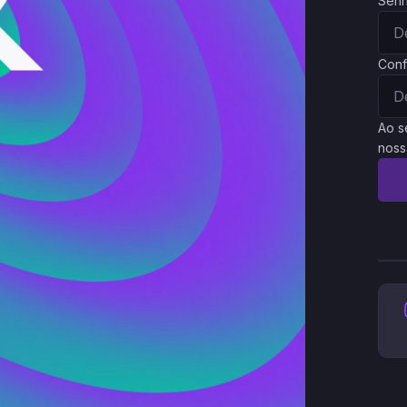
Sen
Conf
Ao s
noss