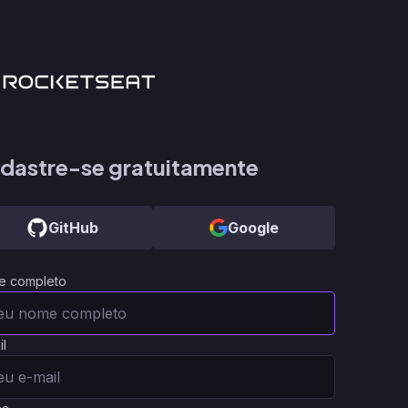
dastre-se gratuitamente
GitHub
Google
e completo
il