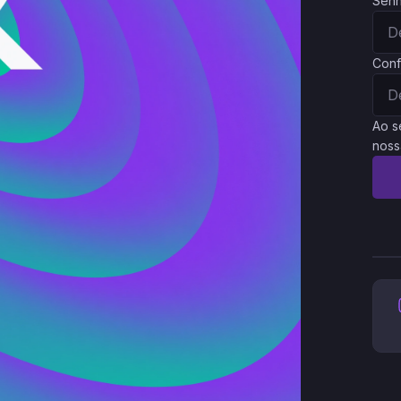
Sen
Conf
Ao s
noss