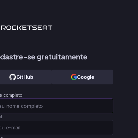
dastre-se gratuitamente
GitHub
Google
e completo
il