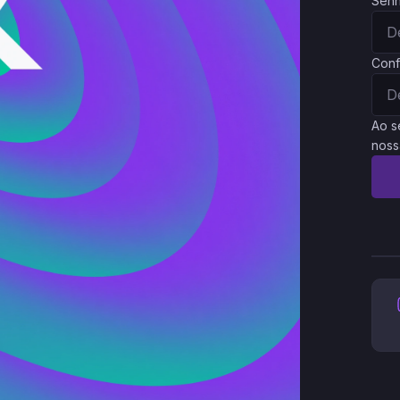
Sen
Conf
Ao s
noss