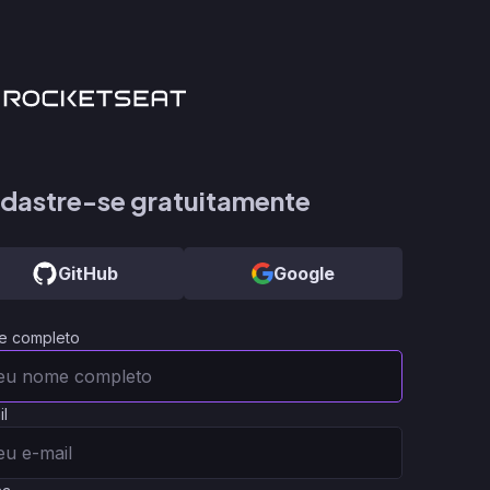
dastre-se gratuitamente
GitHub
Google
e completo
il