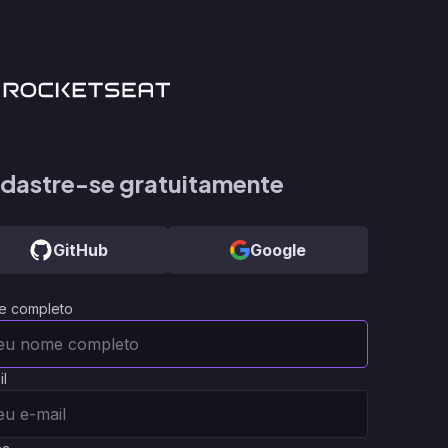
dastre-se gratuitamente
GitHub
Google
e completo
il