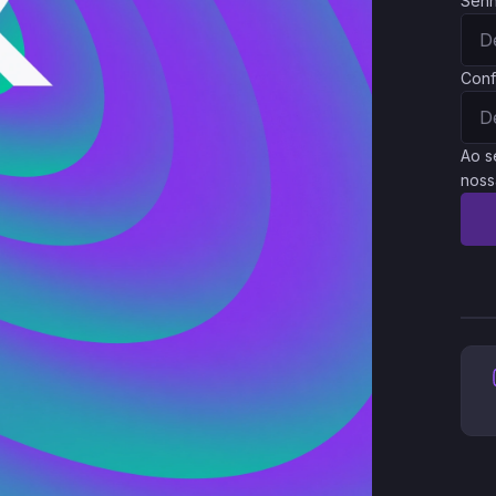
Sen
Conf
Ao s
noss