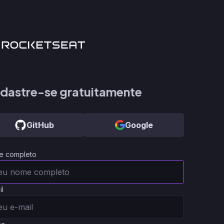
dastre-se gratuitamente
GitHub
Google
e completo
il