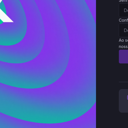
Sen
Conf
Ao s
noss