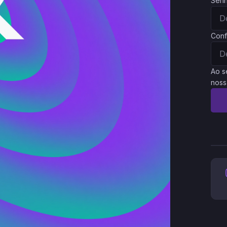
Sen
Conf
Ao s
noss