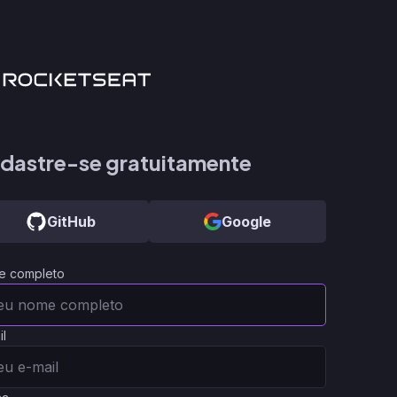
dastre-se gratuitamente
GitHub
Google
e completo
il