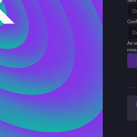
Sen
Conf
Ao s
noss