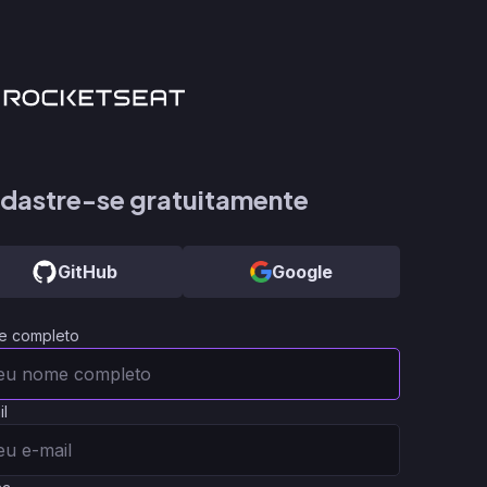
dastre-se gratuitamente
GitHub
Google
e completo
il