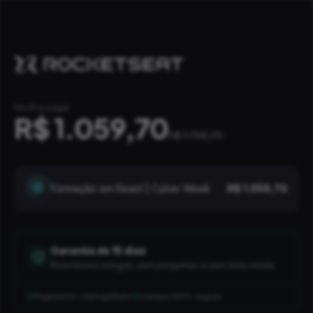
Você ia pagar
R$ 1.059,70
R$ 1.756,70
Formação em React | Cyber Week
R$ 1.059,70
Garantia de
15
dias
Reembolso integral, sem perguntas e sem letra miúda.
Pagamento criptografado
Compra 100% segura