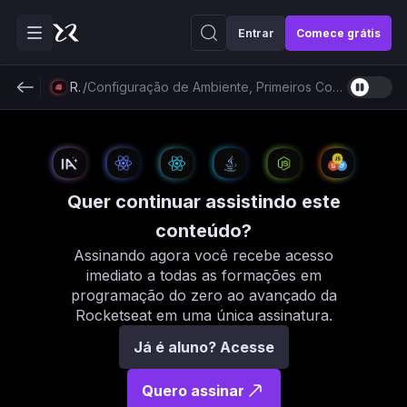
Entrar
Comece grátis
Ruby
/
Configuração de Ambiente, Primeiros Conceitos e Sintaxe Básica
Quer continuar assistindo este
conteúdo?
Assinando agora você recebe acesso
imediato a todas as formações em
programação do zero ao avançado da
Rocketseat em uma única assinatura.
Já é aluno? Acesse
Quero assinar