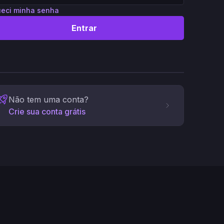
eci minha senha
Entrar
Não tem uma conta?
Crie sua conta grátis