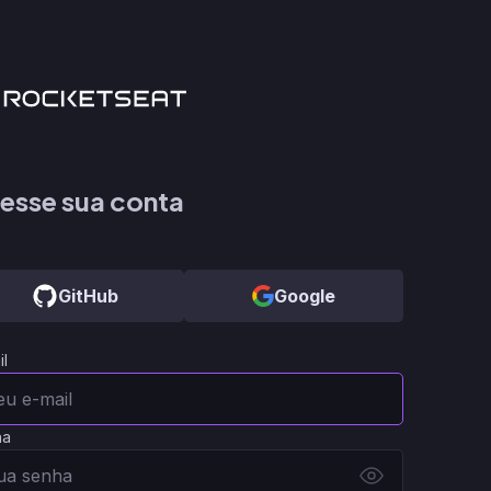
esse sua conta
GitHub
Google
il
ha