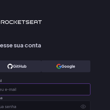
esse sua conta
GitHub
Google
il
ha