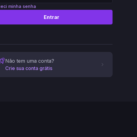
eci minha senha
Entrar
Não tem uma conta?
Crie sua conta grátis