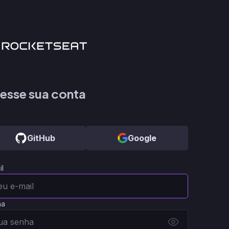
esse sua conta
GitHub
Google
il
ha