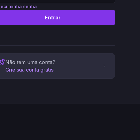
eci minha senha
Entrar
Não tem uma conta?
Crie sua conta grátis