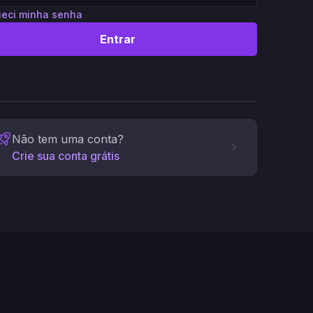
eci minha senha
Entrar
Não tem uma conta?
Crie sua conta grátis