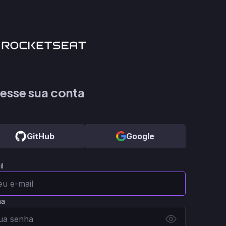
esse sua conta
GitHub
Google
il
ha