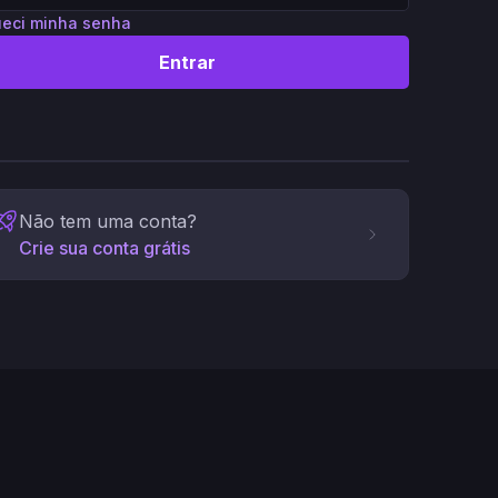
eci minha senha
Entrar
Não tem uma conta?
Crie sua conta grátis