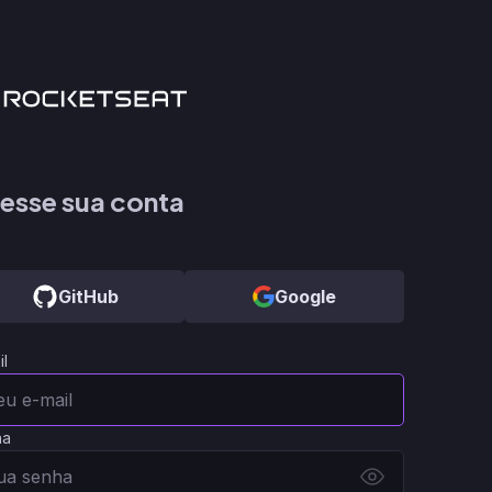
esse sua conta
GitHub
Google
il
ha