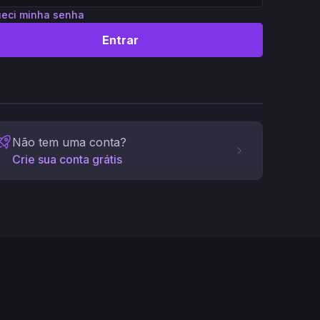
eci minha senha
Entrar
Não tem uma conta?
Crie sua conta grátis