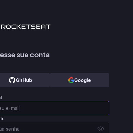
esse sua conta
GitHub
Google
il
ha