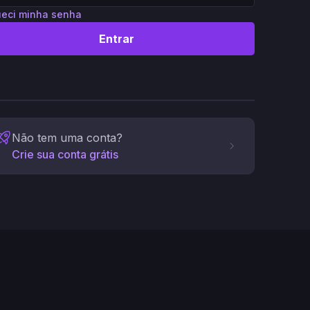
eci minha senha
Entrar
Não tem uma conta?
Crie sua conta grátis