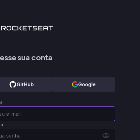
esse sua conta
GitHub
Google
il
ha