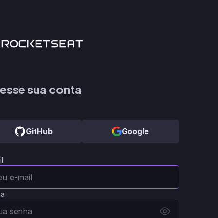
esse sua conta
GitHub
Google
il
ha