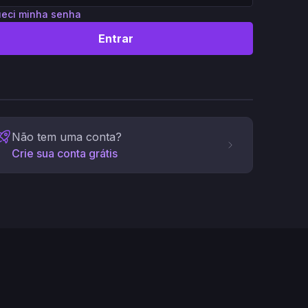
eci minha senha
Entrar
Não tem uma conta?
Crie sua conta grátis