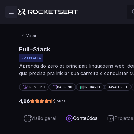
Voltar
Full-Stack
EM ALTA
Aprenda do zero as principais linguagens web, do
que precisa pra iniciar sua carreira e conquistar
FRONTEND
BACKEND
INICIANTE
JAVASCRIPT
4,96
(
1606
)
Visão geral
Conteúdos
Projetos