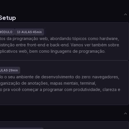
Setup
MÓDULO
13
AULAS
45min
entos da programação web, abordando tópicos como hardware,
 distinção entre front-end e back-end. Vamos ver também sobre
 aplicativos web, bem como linguagens de programação.
ULAS
29min
do o seu ambiente de desenvolvimento do zero: navegadores,
rganização de anotações, mapas mentais, terminal,
o pra você começar a programar com produtividade, clareza e