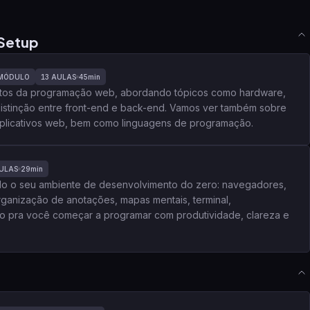
Setup
MÓDULO
13
AULAS
45min
entos da programação web, abordando tópicos como hardware,
 distinção entre front-end e back-end. Vamos ver também sobre
 aplicativos web, bem como linguagens de programação.
ULAS
29min
do o seu ambiente de desenvolvimento do zero: navegadores,
rganização de anotações, mapas mentais, terminal,
o pra você começar a programar com produtividade, clareza e