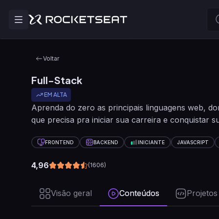
Voltar
Full-Stack
EM ALTA
Aprenda do zero as principais linguagens web, do
que precisa pra iniciar sua carreira e conquistar
FRONTEND
BACKEND
INICIANTE
JAVASCRIPT
4,96
(
1606
)
Visão geral
Conteúdos
Projetos