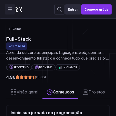
Entrar
Comece grátis
Voltar
Full-Stack
EM ALTA
Aprenda do zero as principais linguagens web, domine
desenvolvimento full stack e conheça tudo que precisa pra
iniciar sua carreira e conquistar sua primeira vaga em
FRONTEND
BACKEND
INICIANTE
programação.
4,96
(
1606
)
Visão geral
Conteúdos
Projetos
Inicie sua jornada na programação