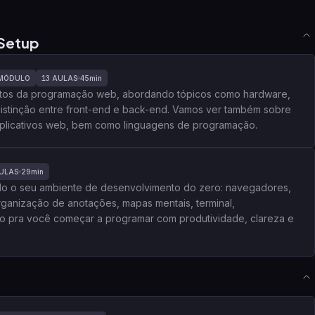
Setup
MÓDULO
13
AULAS
45min
entos da programação web, abordando tópicos como hardware,
 distinção entre front-end e back-end. Vamos ver também sobre
 aplicativos web, bem como linguagens de programação.
ULAS
29min
do o seu ambiente de desenvolvimento do zero: navegadores,
rganização de anotações, mapas mentais, terminal,
o pra você começar a programar com produtividade, clareza e