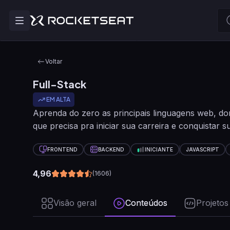
Voltar
Full-Stack
EM ALTA
Aprenda do zero as principais linguagens web, do
que precisa pra iniciar sua carreira e conquistar
FRONTEND
BACKEND
INICIANTE
JAVASCRIPT
4,96
(
1606
)
Visão geral
Conteúdos
Projetos