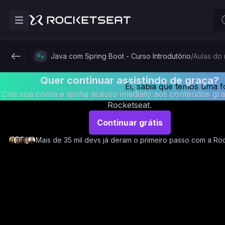
Java com Spring Boot - Curso Introdutório
/
Aulas do 
Quer continuar assistindo de graça?
Ei, sabia que temos uma 
Crie sua conta e tenha acesso imediato aos conteúdos gra
Rocketseat.
Continuar grátis
Mais de 35 mil devs já deram o primeiro passo com a Ro