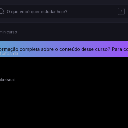
/
minicurso
formação completa sobre o conteúdo desse curso? Para c
tuitos da
cketseat