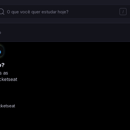
/
o
o?
s as
ketseat
cketseat