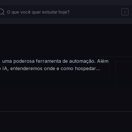
/
8n, uma poderosa ferramenta de automação. Além
 de IA, entenderemos onde e como hospedar
reta para criarmos automações.