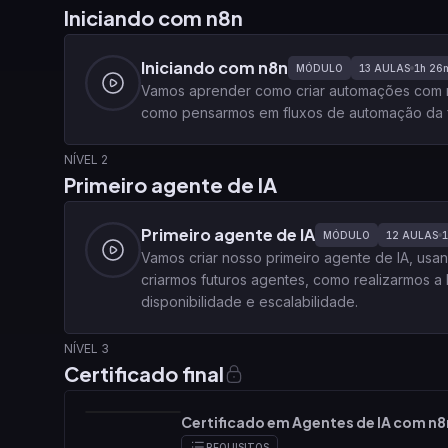
Iniciando com n8n
Iniciando com n8n
MÓDULO
13
AULAS
1h 26
Vamos aprender como criar automações com n
como pensarmos em fluxos de automação da f
NÍVEL 2
Primeiro agente de IA
Primeiro agente de IA
MÓDULO
12
AULAS
1
Vamos criar nosso primeiro agente de IA, us
criarmos futuros agentes, como realizarmos 
disponibilidade e escalabilidade.
NÍVEL 3
Certificado final
Certificado em Agentes de IA com n8
REQUISITOS