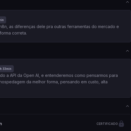
min
8n, as diferenças dele pra outras ferramentas do mercado e
orma correta.
h 33min
ando a API da Open AI, e entenderemos como pensarmos para
a hospedagem da melhor forma, pensando em custo, alta
n
CERTIFICADO