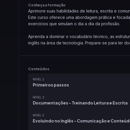
Conheça a formação
Aprimore suas habilidades de leitura, escrita e co
Este curso oferece uma abordagem prática e focad
exercícios que simulam o dia a dia da profissão.
Aprenda a dominar o vocabulário técnico, as estrutu
inglês na área de tecnologia. Prepare-se para ler 
interagir com a comunidade global de desenvolvedo
Conteúdos
NÍVEL 1
Primeiros passos
NÍVEL 2
Documentações - Treinando Leitura e Escrita
NÍVEL 3
Evoluindo no Inglês - Comunicação e Conteú