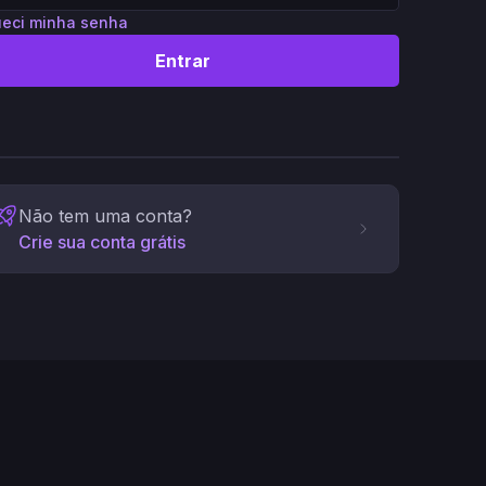
eci minha senha
Entrar
Não tem uma conta?
Crie sua conta grátis