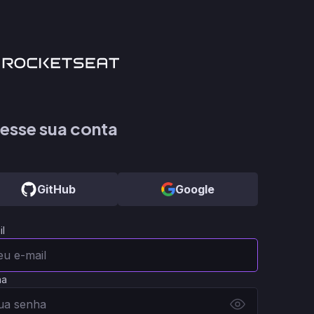
esse sua conta
GitHub
Google
il
ha