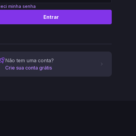
eci minha senha
Entrar
Não tem uma conta?
Crie sua conta grátis