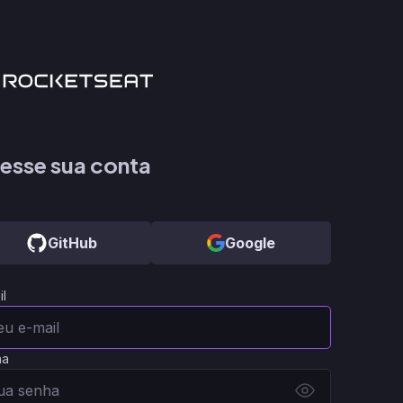
esse sua conta
GitHub
Google
il
ha