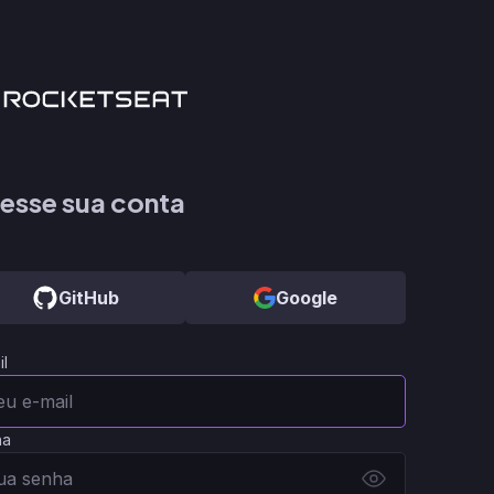
esse sua conta
GitHub
Google
il
ha