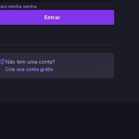
eci minha senha
Entrar
Não tem uma conta?
Crie sua conta grátis