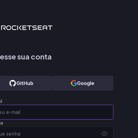
esse sua conta
GitHub
Google
il
ha