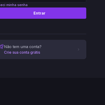
eci minha senha
Entrar
Não tem uma conta?
Crie sua conta grátis