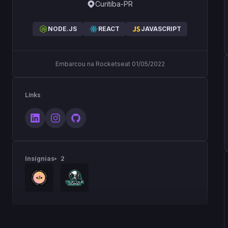
Curitiba-PR
NODE.JS
REACT
JAVASCRIPT
Embarcou na Rocketseat 01/05/2022
Links
Insígnias
2