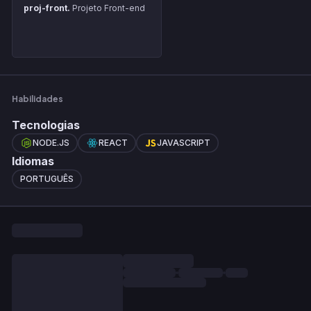
proj-front.
Projeto Front-end
Habilidades
Tecnologias
NODE.JS
REACT
JAVASCRIPT
Idiomas
PORTUGUÊS