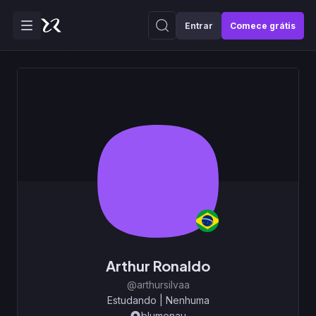
Entrar
Comece grátis
Arthur Ronaldo
@arthursilvaa
Estudando
|
Nenhuma
blumenau