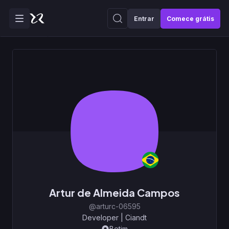
Entrar
Comece grátis
Artur de Almeida Campos
@arturc-06595
Developer
|
Ciandt
Betim