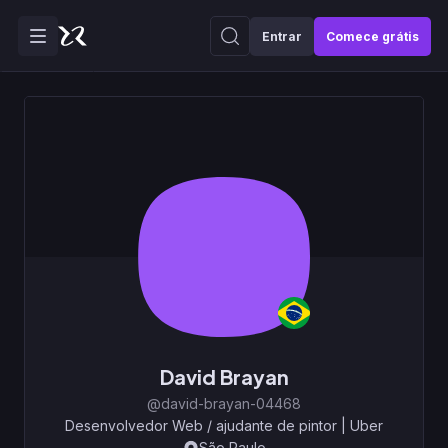
Entrar
Comece grátis
David Brayan
@david-brayan-04468
Desenvolvedor Web / ajudante de pintor
|
Uber
São Paulo