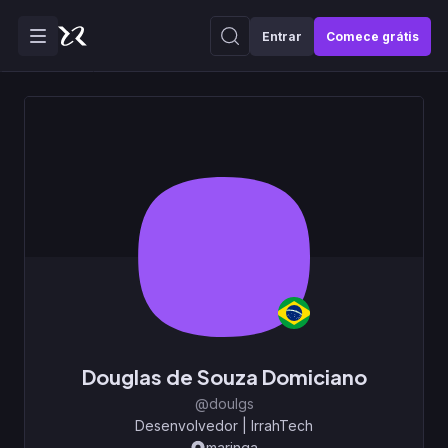
Entrar
Comece grátis
Douglas de Souza Domiciano
@doulgs
Desenvolvedor
|
IrrahTech
maringa