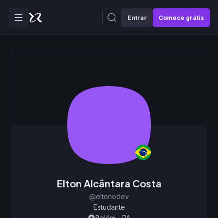
Entrar
Comece grátis
Elton Alcântara Costa
@eltonodev
Estudante
Belém - PA