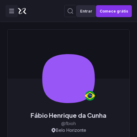
Entrar
Comece grátis
Fábio Henrique da Cunha
@fbioh
Belo Horizonte