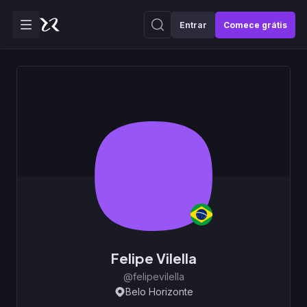
Entrar
Comece grátis
Felipe Vilella
@felipevilella
Belo Horizonte