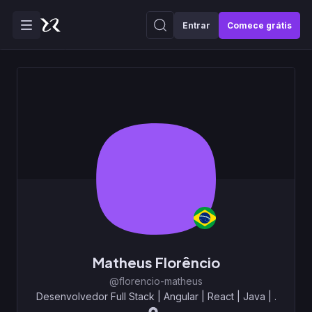
Entrar
Comece grátis
Matheus Florêncio
@florencio-matheus
Desenvolvedor Full Stack | Angular | React | Java
|
.
...