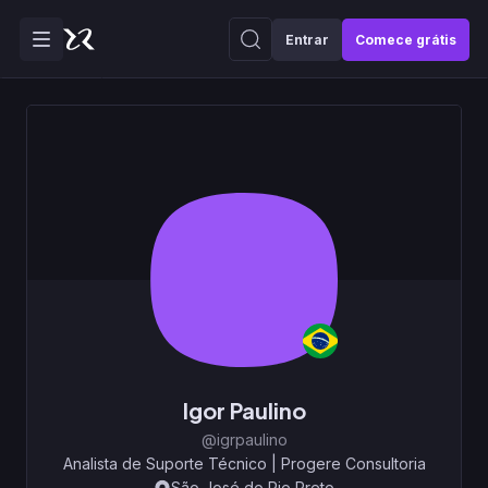
Entrar
Comece grátis
Igor Paulino
@igrpaulino
Analista de Suporte Técnico
|
Progere Consultoria
São José do Rio Preto