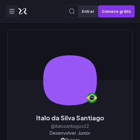
Entrar
Comece grátis
Italo da Silva Santiago
@italosantiagoo22
Desenvolver Junior
Russas