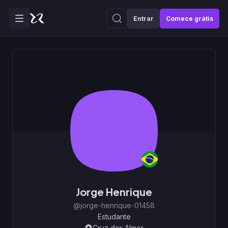
Entrar
Comece grátis
Jorge Henrique
@jorge-henrique-01458
Estudante
Cruz das Almas