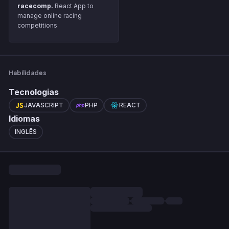
racecomp.
React App to
manage online racing
competitions
Habilidades
Tecnologias
JAVASCRIPT
PHP
REACT
Idiomas
INGLÊS